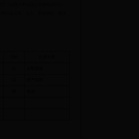
了《山西大学信息公开指南(试行)
》
生和社会公民、法人、其他组织，建议
代码
目录分类
11
后勤基建
12
资产管理
99
其他