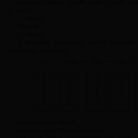
信息由以下核心元数据构成：信息名称、信息索引、生成日期、发文机
述、信息正文。
（一）信息名称
为信息标题。
（二）信息索引
为一组
20
位的编码，由学校机构代码、各部门代码、目录分类编码
计
20
位字符组成，具体表现形式为：
1.
学校机构代码
10108
，为
5
位字符。
2.
各部门代码，
4
位字符（见山西大学部门编码方案）。