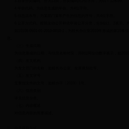
3.
目录分类编码。分为
13
类，分类编码共
2
位字符，为
01
～
12
和
99
。
4.
年份代码。为信息生成的年份。共
4
位字符。
5.
信息流水号。为某部门某年产生的信息的序号，共
4
位字符。
6.
公开方式码。按照主动公开和依申请公开分类，分别以
1
、
2
表示。
如
10108-0501-01-2010-0010-1
，为校长办公室
2010
年形成的第
10
条信
息。
（三）生成日期
为信息形成的日期，与信息名称对应，用
8
位阿拉伯数字表示，如
201
（四）发文机构
为发文部门的名称，如校长办公室、发展规划处等。
（五）发文字号
主要指文件的文号，如校办字〔
2010
〕
1
号。
（六）信息类别
详见信息分类。
（七）内容概述
对信息内容的简要描述。
三、信息获取方式