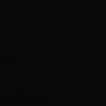
（试行）
第
29
号），保障教职员工、在校学生和
明度，促进学校依法治校，充分发挥学