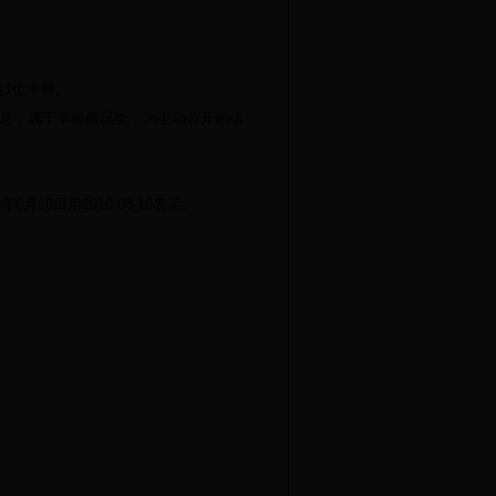
共
1
位字符。
息，属于学校概况类，为主动公开的信
0
年
8
月
10
日用
2010-08-10
表示。