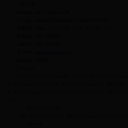
1
、受理机构
机构名称：山西大学校长办公室
办公地址：山西省太原市坞城路
92
号文科楼
10
层
1001
室
受理时间：学校工作日上午
9:00
－
12:00
，下午
2:30
－
5:00
；
联系电话：
0351-7010944
；
传真号码：
0351-7011981
；
电子邮件：
xiaoban@sxu.edu.cn
；
邮政编码：
030006
2、
申
请提出
申请人向本校申请公开学校信息，应填写《山西大学信息公开申请
表》可以在本校校长办公室领取，也可以在本校网站上下载。提交申请时
时，请同时提供身份证复印件；法人或其他组织提出申请时，请同时提供
印件。）
（
1
）通过互联网提出申请
申请人将申请表下载填写后，通过电子邮件发送至受理机构电子邮
（
2
）书面申请