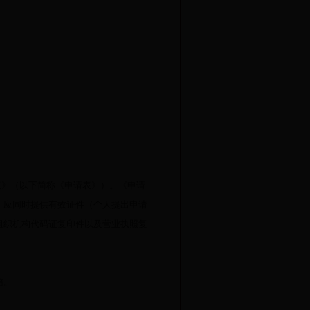
表》（以下简称《申请表》）。《申请
，应同时提供有效证件（个人提出申请
组织机构代码证复印件以及营业执照复
箱。