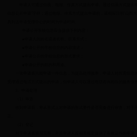
申请人可通过信函、电报、传真方式提出申请。通过信函方式提出申
信息公开申请”字样；通过电报、传真方式提出申请的，请相应注明“山西
真到达申请受理中心的时间为申请时间。
申请公开学校信息应当提供下列内容：
●申请人的姓名或者名称、联系方式；
●申请公开的学校信息的内容描述；
●申请公开的学校信息的形式要求；
●申请公开的目的和用途。
一张申请表只能申请一件信息，为提高处理效率，申请人对所需信息的
受理通过电话方式提出的申请，但申请人可以通过电话咨询相应的服务业
3
、申请处理
（
1
）审查
收到申请后，将从形式上对申请的形式要件是否完备进行审查，对于不
正。
（
2
）登记
对于申请表填写完整，并且申请人按相关规定提供了有效证件的申请，