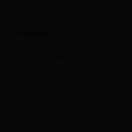
目录》（以下简称《目录》）。
学校教
目录》（
http://www.xarfyl.com
），或是
学
）查询。
公开以外的学校信息，可以向本校申请
握的该信息的实际状态进行提供，不对