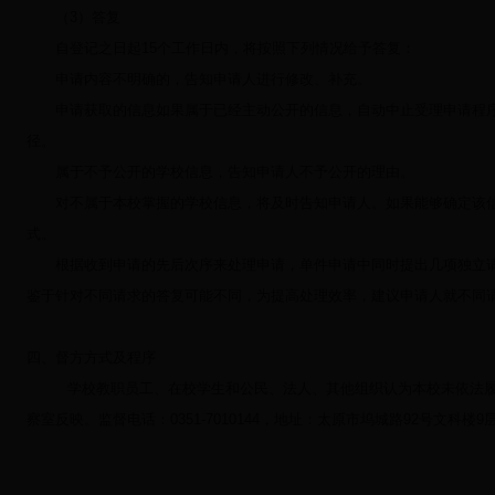
（
3
）答复
自登记之日起
15
个工作日内，将按照下列情况给予答复：
申请内容不明确的，告知申请人进行修改、补充。
申请获取的信息如果属于已经主动公开的信息，自动中止受理申请程序
径。
属于不予公开的学校信息，告知申请人不予公开的理由。
对不属于本校掌握的学校信息，将及时告知申请人。如果能够确定该信
式。
根据收到申请的先后次序来处理申请，单件申请中同时提出几项独立请
鉴于针对不同请求的答复可能不同，为提高处理效率，建议申请人就不同
四、督方方式及程序
学校教职员工、在校学生和公民、法人、其他组织认为本校未依法
察室反映。监督电话：
0351-7010144
，地址：太原市坞城路
92
号文科楼
9