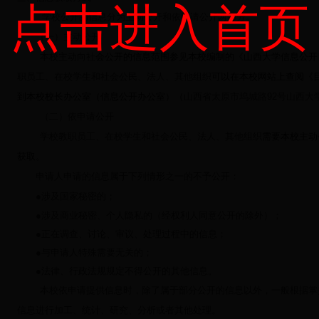
点击进入首页
学校公开的信息分为主动公开和依申请公开两部分。
（一）主动公开
本校主动向社
会公开的信息范围参见本校编制的《山西大学信息公开
职员工、在校学生和社会公民、法人、其他组织
可以在本校网站上查阅《
到本校校长办公室（信息公开办公室）（
山西省太原市坞城路
92
号山西大
（二）依申请公开
学校教职员工、在校学生和社会公民、法人、其他组织
需要本校主动
获取。
申请人申请的信息属于下列情形之一的不予公开：
●涉及国家秘密的；
●涉及商业秘密、个人隐私的（经权利人同意公开的除外）；
●正在调查、讨论、审议、处理过程中的信息；
●与申请人特殊需要无关的；
●法律、行政法规规定不得公开的其他信息。
本校依申请提供信息时，除了属于部分公开的信息以外，一般根据掌
信息进行加工、统计、研究、分析或者其他处理。